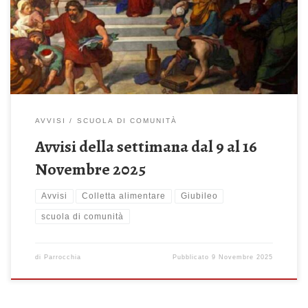
Rosario Celebrazione Sante Messe: ore 08:00 – 10:00 – 11.30 –
18:30 ore 19:15 – Scuola di Comunità con don Gino Lunedì 10
Novembre […]
AVVISI
SCUOLA DI COMUNITÀ
Avvisi della settimana dal 9 al 16
Novembre 2025
Avvisi
Colletta alimentare
Giubileo
scuola di comunità
di
Parrocchia
Pubblicato
9 Novembre 2025