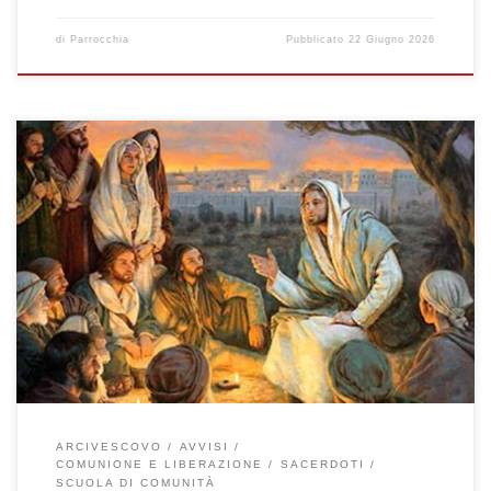
di
Parrocchia
Pubblicato
22 Giugno 2026
Domenica 21 Giugno 2026 – 12^ del Tempo Ordinario Non
abbiate paura di quelli che uccidono il corpo (Mt 10,26-33)
Celebrazione Sante Messe: ore 08:00 – 10:00 – 11:30 – 19:00
ore 18:30 – Recita del Santo Rosario Onomastico di don Gino
nella memoria di San Luigi Gonzaga Lunedì 22 Giugno […]
ARCIVESCOVO
AVVISI
COMUNIONE E LIBERAZIONE
SACERDOTI
SCUOLA DI COMUNITÀ