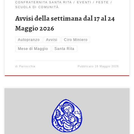
CONFRATERNITA SANTA RITA
EVENTI
FESTE
SCUOLA DI COMUNITÀ
Avvisi della settimana dal 17 al 24
Maggio 2026
Autopranzo
Avvisi
Ciro Miniero
Mese di Maggio
Santa Rita
di
Parrocchia
Pubblicato
16 Maggio 2026
SCUOLA DI COMUNITA’ Nel mese di maggio si lavorerà sul sesto
capitolo del libro di don Luigi Giussani All’origine della pretesa
cristiana, secondo volume del PerCorso LIBRO DEL MESE Libro
del mese di aprile e maggio: L’opera del movimento. La Fraternità