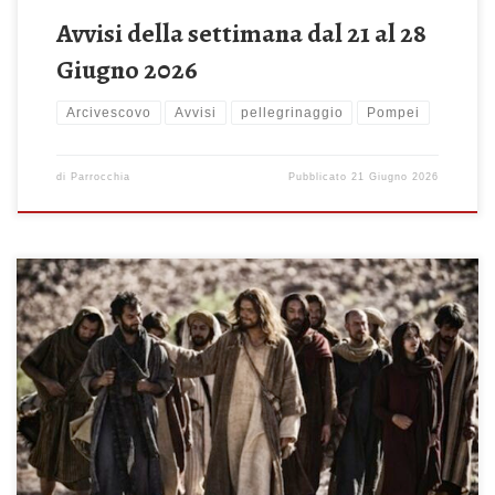
Avvisi della settimana dal 21 al 28
Giugno 2026
Arcivescovo
Avvisi
pellegrinaggio
Pompei
di
Parrocchia
Pubblicato
21 Giugno 2026
Domenica 14 Giugno 2026 Chiamati a sè i suoi dodici apostoli, li
mandò (Mt 9,36-10,8) Celebrazione Sante Messe: ore 08:00 –
10:00 – 11:30 – 19:00 ore 18:30 – Recita del Santo Rosario ore
19:45 – Scuola di Comunità Lunedì 15 Giugno 2026 ore 18.30 –
Recita del Santo Rosario ore 19:00 – […]