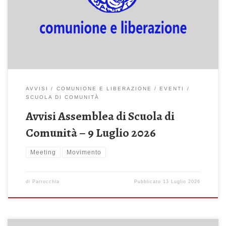
CONSIGLIATI PER L’ESTATE 2026: ASSEMBLEA PRIORI
GRUPPETTI DI FRATERNITA’ Ad inizio Giugno, a Milano, con don
Emanuele Silanos, si è tenuta […]
AVVISI
COMUNIONE E LIBERAZIONE
EVENTI
SCUOLA DI COMUNITÀ
Avvisi Assemblea di Scuola di
Comunità – 9 Luglio 2026
Meeting
Movimento
di
Parrocchia
Pubblicato
13 Luglio 2026