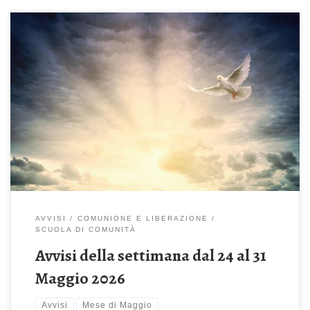
Domenica 24 Maggio 2026 – Pentecoste Come il Padre ha
mandato me anch’io mando voi (Gv 20,19-23) Celebrazione
Sante Messe: ore 08:00 – 10:00 – 11:30 – 19:00 Mese di
Maggio – Camminiamo insieme alla Madonna ore 18:30 – Recita
del Santo Rosario Lunedì 25 Maggio 2026 Mese di Maggio –
Camminiamo […]
AVVISI
COMUNIONE E LIBERAZIONE
SCUOLA DI COMUNITÀ
Avvisi della settimana dal 24 al 31
Maggio 2026
Avvisi
Mese di Maggio