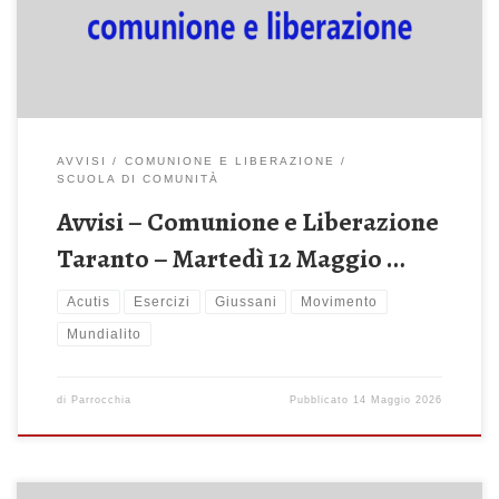
di Comunione e Liberazione, di Luigi Giussani (Editrice Nuovo
Mondo), […]
AVVISI
COMUNIONE E LIBERAZIONE
SCUOLA DI COMUNITÀ
Avvisi – Comunione e Liberazione
Taranto – Martedì 12 Maggio …
Acutis
Esercizi
Giussani
Movimento
Mundialito
di
Parrocchia
Pubblicato
14 Maggio 2026