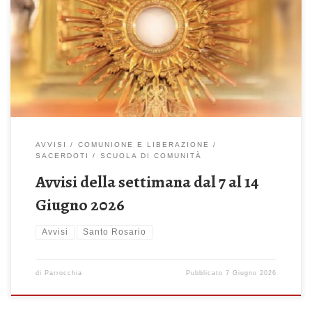
carne è vero cibo e il mio sangue vera bevanda (Gv 6,51-58)
Celebrazione Sante Messe: ore 08:00 – 10:00 – 11:30 – 18:00
La Santa Messa serale verrà anticipata alle ore 18.00 per
consentire la partecipazione alla processione […]
AVVISI
COMUNIONE E LIBERAZIONE
SACERDOTI
SCUOLA DI COMUNITÀ
Avvisi della settimana dal 7 al 14
Giugno 2026
Avvisi
Santo Rosario
di
Parrocchia
Pubblicato
7 Giugno 2026