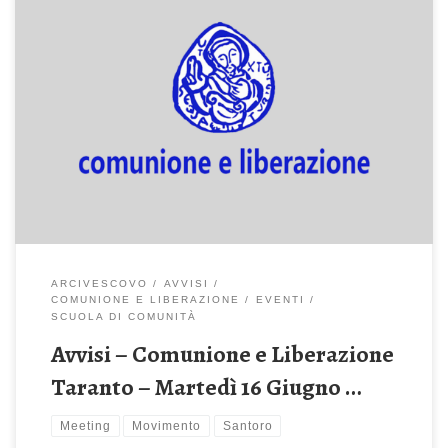
XXX ANNIVERSARIO ORDINAZIONE MONS. SANTORO LUNEDì 29
GIUGNO ORE 19.00 CATTEDRALE SAN CATALDO. per la
partecipazione alla celebrazione avremmo intenzione di
predisporre il bus Kyma. Chiediamo di confermare adesione in
segreteria così da valutarne la fattibilità SCUOLA DI COMUNITA’
Nel mese di GIUGNO si lavora sul settimo capitolo del libro […]
ARCIVESCOVO
AVVISI
COMUNIONE E LIBERAZIONE
EVENTI
SCUOLA DI COMUNITÀ
Avvisi – Comunione e Liberazione
Taranto – Martedì 16 Giugno …
Meeting
Movimento
Santoro