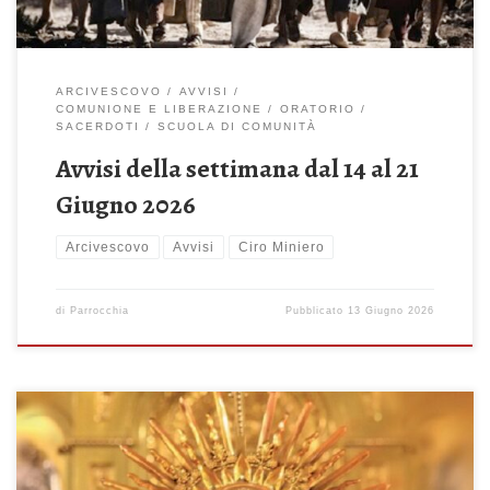
ARCIVESCOVO
AVVISI
COMUNIONE E LIBERAZIONE
ORATORIO
SACERDOTI
SCUOLA DI COMUNITÀ
Avvisi della settimana dal 14 al 21
Giugno 2026
Arcivescovo
Avvisi
Ciro Miniero
di
Parrocchia
Pubblicato
13 Giugno 2026
Domenica 7 Giugno 2026 – SS. Corpo e Sangue di Cristo La mia