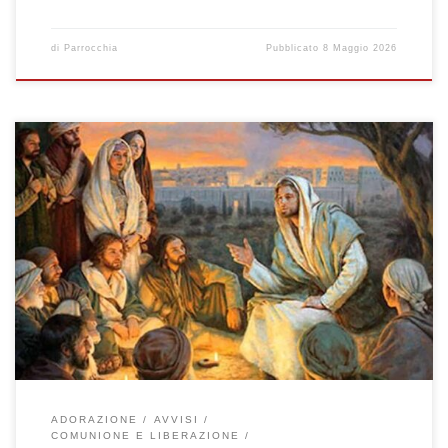
di
Parrocchia
Pubblicato
8 Maggio 2026
Domenica 3 Maggio 2026 – 5^ di Pasqua Io sono la via, la verità
e la vita (Gv 14,1-12) Giornata nazionale di sensibilizzazione per
il sostegno economico alla Chiesa cattolica Celebrazione Sante
Messe: ore 08:00 – 10:00 – 11:30 – 19:00 Alle ore 11:00 ci
saranno le Prime Comunioni, alle 11.30 […]
ADORAZIONE
AVVISI
COMUNIONE E LIBERAZIONE