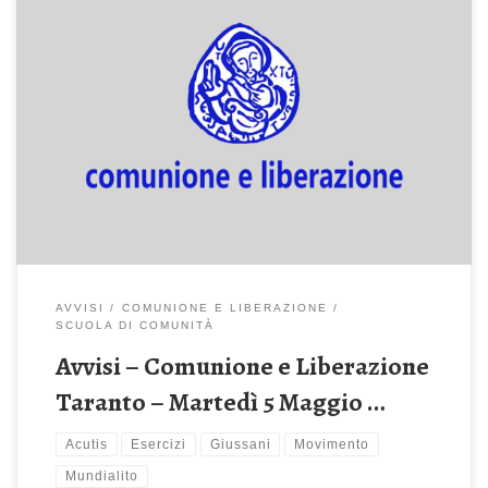
INCONTRO CLE “TUTELA MINORI” Mercoledì 6 maggio ore 21.00,
presso il Teatro dell’Istituto Sacro Cuore, via Rombon 78, Milano,
ci sarà il secondo incontro Tutela minori dal titolo: “La pienezza
dell’amore. Dalla maturità affettiva alla generatività”. Interverrà,
insieme alla dott.ssa Mariolina Ceriotti Migliarese, la dott.ssa
Eugenia Scabini, professore Emerito di […]
AVVISI
COMUNIONE E LIBERAZIONE
SCUOLA DI COMUNITÀ
Avvisi – Comunione e Liberazione
Taranto – Martedì 5 Maggio …
Acutis
Esercizi
Giussani
Movimento
Mundialito