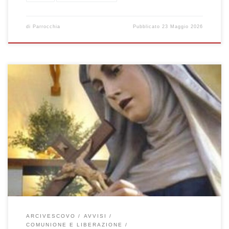
di
Parrocchia
Pubblicato
23 Maggio 2026
Domenica 17 Maggio 2026 – Ascensione del Signore Giornata
mondiale per le comunicazioni sociali A me è stato dato ogni
potere in cielo e sulla terra (Mt 28,16-20) Celebrazione Sante
Messe: ore 08:00 – 10:00 – 11:30 – 19:00 Alle ore 11:00 ci
saranno le Prime Comunioni, alle 11.30 avrà inizio […]
ARCIVESCOVO
AVVISI
COMUNIONE E LIBERAZIONE