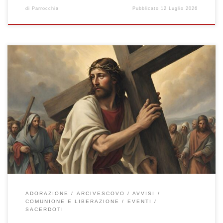
di
Parrocchia
Pubblicato
12 Luglio 2026
Domenica 28 Giugno 2026 – 13^ del Tempo Ordinario Giornata
mondiale per la carità del Papa (colletta obbligatoria) Chi non
prende la croce non è degno di me. Chi accoglie voi, accoglie me
(Mt 10,37-42) Celebrazione Sante Messe: ore 08:00 – 10:00 –
11:30 – 19:00 ore 18:30 – Recita del Santo […]
ADORAZIONE
ARCIVESCOVO
AVVISI
COMUNIONE E LIBERAZIONE
EVENTI
SACERDOTI