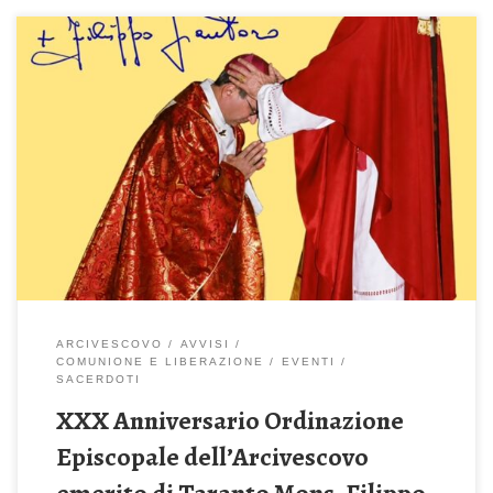
Lunedì 29 Giugno 2026 – ore 19 – Basilica Cattedrale San
Cataldo Per la partecipazione alla celebrazione sarà predisposto
un bus Kyma. Chi è interessato deve darne comunicazione su
whatsapp al numero 328 657 9720
ARCIVESCOVO
AVVISI
COMUNIONE E LIBERAZIONE
EVENTI
SACERDOTI
XXX Anniversario Ordinazione
Episcopale dell’Arcivescovo