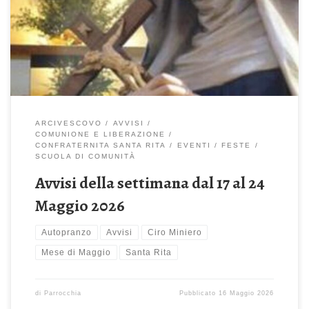
potere in cielo e sulla terra (Mt 28,16-20) Celebrazione Sante
Messe: ore 08:00 – 10:00 – 11:30 – 19:00 Alle ore 11:00 ci
saranno le Prime Comunioni, alle 11.30 avrà inizio […]
ARCIVESCOVO
AVVISI
COMUNIONE E LIBERAZIONE
CONFRATERNITA SANTA RITA
EVENTI
FESTE
SCUOLA DI COMUNITÀ
Avvisi della settimana dal 17 al 24
Maggio 2026
Autopranzo
Avvisi
Ciro Miniero
Mese di Maggio
Santa Rita
di
Parrocchia
Pubblicato
16 Maggio 2026