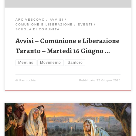
ARCIVESCOVO
AVVISI
COMUNIONE E LIBERAZIONE
EVENTI
SCUOLA DI COMUNITÀ
Avvisi – Comunione e Liberazione
Taranto – Martedì 16 Giugno …
Meeting
Movimento
Santoro
di
Parrocchia
Pubblicato
22 Giugno 2026
Domenica 21 Giugno 2026 – 12^ del Tempo Ordinario Non