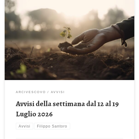
Domenica 12 Luglio 2026 – 15^ del Tempo Ordinario Domenica
del mare Il seminatore uscì a seminare (Mt 13, 1-23)
Celebrazione Sante Messe: ore 08:00 – 10:00 – 19:00 ore 18:30
– Recita del Santo Rosario Genetliaco di S.E.R. Mons. Filippo
Santoro, Arcivescovo emerito di Taranto Lunedì 13 Luglio 2026
ore 18.30 […]
ARCIVESCOVO
AVVISI
Avvisi della settimana dal 12 al 19
Luglio 2026
Avvisi
Filippo Santoro