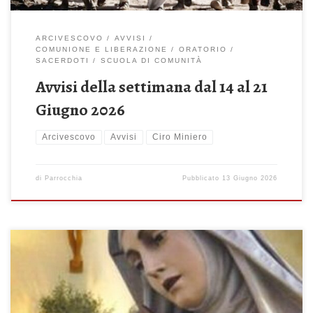
ARCIVESCOVO
AVVISI
COMUNIONE E LIBERAZIONE
ORATORIO
SACERDOTI
SCUOLA DI COMUNITÀ
Avvisi della settimana dal 14 al 21
Giugno 2026
Arcivescovo
Avvisi
Ciro Miniero
di
Parrocchia
Pubblicato
13 Giugno 2026
Domenica 17 Maggio 2026 – Ascensione del Signore Giornata
mondiale per le comunicazioni sociali A me è stato dato ogni