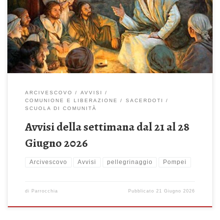
abbiate paura di quelli che uccidono il corpo (Mt 10,26-33)
Celebrazione Sante Messe: ore 08:00 – 10:00 – 11:30 – 19:00
ore 18:30 – Recita del Santo Rosario Onomastico di don Gino
nella memoria di San Luigi Gonzaga Lunedì 22 Giugno […]
ARCIVESCOVO
AVVISI
COMUNIONE E LIBERAZIONE
SACERDOTI
SCUOLA DI COMUNITÀ
Avvisi della settimana dal 21 al 28
Giugno 2026
Arcivescovo
Avvisi
pellegrinaggio
Pompei
di
Parrocchia
Pubblicato
21 Giugno 2026