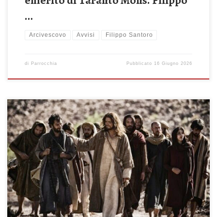
emerito di Taranto Mons. Filippo
…
Arcivescovo
Avvisi
Filippo Santoro
di
Parrocchia
Pubblicato
16 Giugno 2026
Domenica 14 Giugno 2026 Chiamati a sè i suoi dodici apostoli, li
mandò (Mt 9,36-10,8) Celebrazione Sante Messe: ore 08:00 –
10:00 – 11:30 – 19:00 ore 18:30 – Recita del Santo Rosario ore
19:45 – Scuola di Comunità Lunedì 15 Giugno 2026 ore 18.30 –
Recita del Santo Rosario ore 19:00 – […]