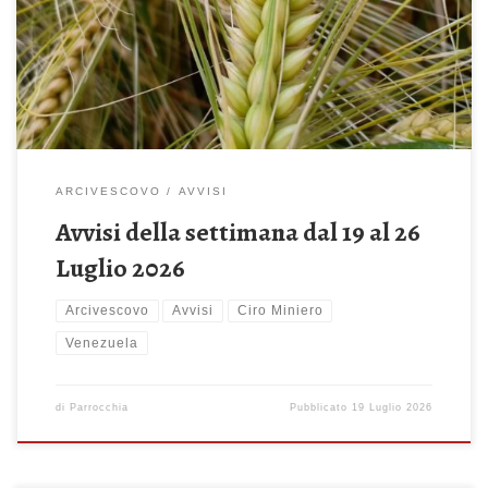
18:30 – Recita del Santo Rosario Lunedì 20 Luglio 2026 ore
18.30 – Recita del Santo Rosario ore 19:00 –
Celebrazione Santa […]
ARCIVESCOVO
AVVISI
Avvisi della settimana dal 19 al 26
Luglio 2026
Arcivescovo
Avvisi
Ciro Miniero
Venezuela
di
Parrocchia
Pubblicato
19 Luglio 2026