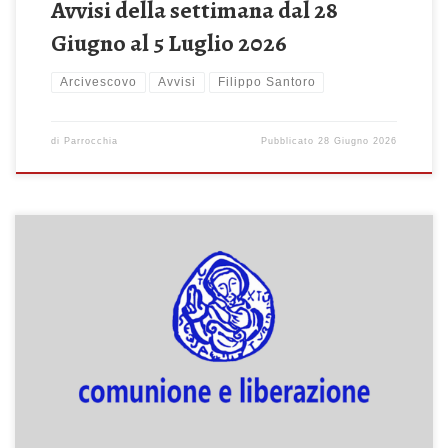
Avvisi della settimana dal 28
Giugno al 5 Luglio 2026
Arcivescovo
Avvisi
Filippo Santoro
di
Parrocchia
Pubblicato
28 Giugno 2026
XXX ANNIVERSARIO ORDINAZIONE MONS. SANTORO LUNEDì 29
GIUGNO ORE 19.00 CATTEDRALE SAN CATALDO. per la
partecipazione alla celebrazione avremmo intenzione di
predisporre il bus Kyma. Chiediamo di confermare adesione in
segreteria così da valutarne la fattibilità SCUOLA DI COMUNITA’
Nel mese di GIUGNO si lavora sul settimo capitolo del libro […]