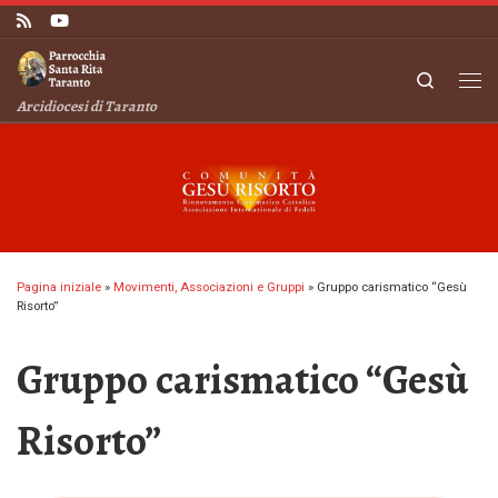
Passa al contenuto
Search
Me
Arcidiocesi di Taranto
Pagina iniziale
»
Movimenti, Associazioni e Gruppi
»
Gruppo carismatico “Gesù
Risorto”
Gruppo carismatico “Gesù
Risorto”