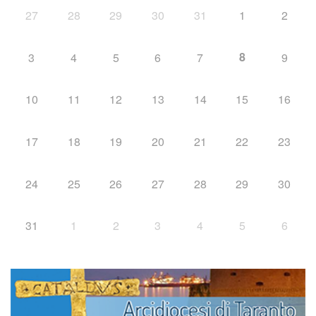
27
28
29
30
31
1
2
8
3
4
5
6
7
9
10
11
12
13
14
15
16
17
18
19
20
21
22
23
24
25
26
27
28
29
30
31
1
2
3
4
5
6