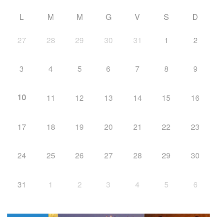
L
M
M
G
V
S
D
27
28
29
30
31
1
2
3
4
5
6
7
8
9
10
11
12
13
14
15
16
17
18
19
20
21
22
23
24
25
26
27
28
29
30
31
1
2
3
4
5
6