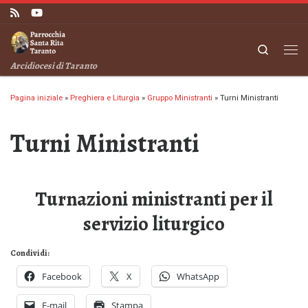
Passa al contenuto
Search
Me
Arcidiocesi di Taranto
Pagina iniziale
»
Preghiera e Liturgia
»
Gruppo Ministranti
»
Turni Ministranti
Turni Ministranti
Turnazioni ministranti per il
servizio liturgico
Condividi:
Facebook
X
WhatsApp
E-mail
Stampa