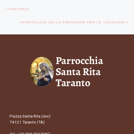
Navigazione articoli
Articolo precedente
ORATORIO
Ar
APOSTOLATO DELLA PREGHIERA PER LE VOCAZIONI
Piazza Santa Rita (snc)
74121 Taranto (TA)