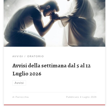
Domenica 5 Luglio 2026 – 14^ del Tempo Ordinario Io sono mite
e umile di cuore (Mt 11, 25-30) Celebrazione Sante Messe: ore
08:00 – 10:00 – 19:00 Da questa Domenica è sospesa la Santa
Messa delle 11.30 ore 18:30 – Recita del Santo Rosario Lunedì 6
Luglio 2026 ore 18.30 – […]
AVVISI
ORATORIO
Avvisi della settimana dal 5 al 12
Luglio 2026
Avvisi
di
Parrocchia
Pubblicato
4 Luglio 2026