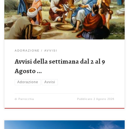
Lunedì 3 Agosto 2026 ore 18.30 – Recita del Santo Rosario ore
19:00 – Celebrazione Santa Messa Martedì 4 Agosto 2026 ore
[…]
ADORAZIONE
AVVISI
Avvisi della settimana dal 2 al 9
Agosto …
Adorazione
Avvisi
di
Parrocchia
Pubblicato
2 Agosto 2026