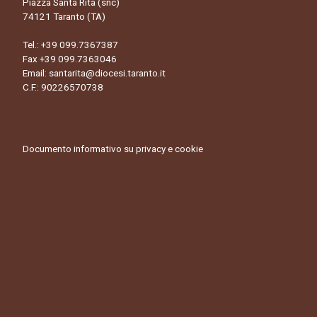
Piazza Santa Rita (snc)
74121 Taranto (TA)
Tel.:
+39 099.7367387
Fax +39 099.7363046
Email:
santarita@diocesi.taranto.it
C.F.: 90226570738
Documento informativo su privacy e cookie