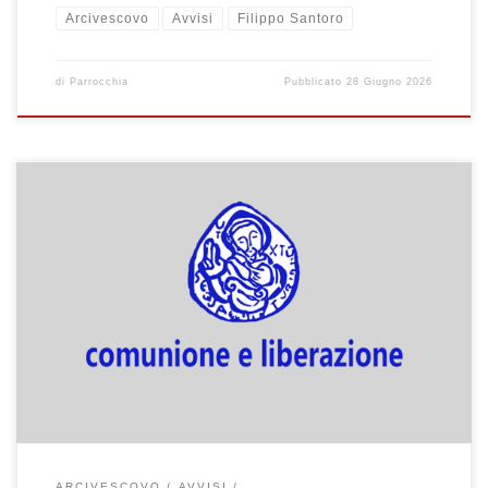
Arcivescovo
Avvisi
Filippo Santoro
di
Parrocchia
Pubblicato
28 Giugno 2026
XXX ANNIVERSARIO ORDINAZIONE MONS. SANTORO LUNEDì 29
GIUGNO ORE 19.00 CATTEDRALE SAN CATALDO. per la
partecipazione alla celebrazione avremmo intenzione di
predisporre il bus Kyma. Chiediamo di confermare adesione in
segreteria così da valutarne la fattibilità SCUOLA DI COMUNITA’
Nel mese di GIUGNO si lavora sul settimo capitolo del libro […]
ARCIVESCOVO
AVVISI