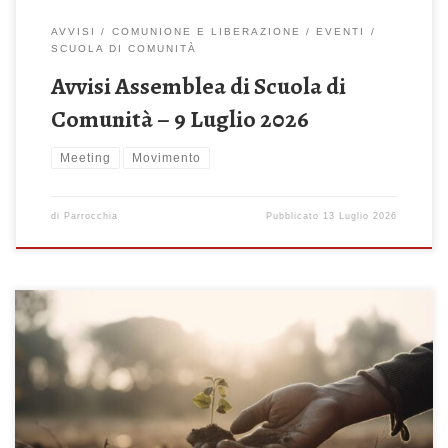
AVVISI
COMUNIONE E LIBERAZIONE
EVENTI
SCUOLA DI COMUNITÀ
Avvisi Assemblea di Scuola di
Comunità – 9 Luglio 2026
Meeting
Movimento
di
Parrocchia
Pubblicato
13 Luglio 2026
Domenica 12 Luglio 2026 – 15^ del Tempo Ordinario Domenica
del mare Il seminatore uscì a seminare (Mt 13, 1-23)
Celebrazione Sante Messe: ore 08:00 – 10:00 – 19:00 ore 18:30
– Recita del Santo Rosario Genetliaco di S.E.R. Mons. Filippo