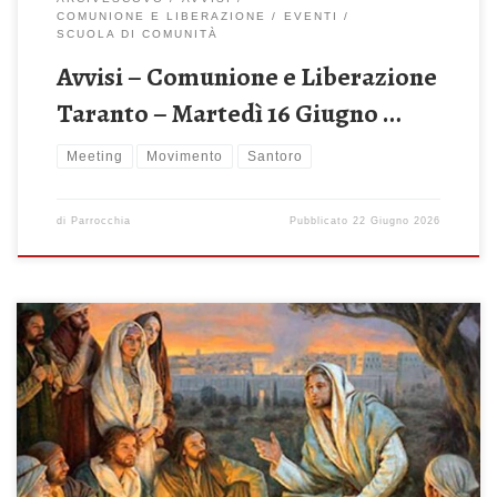
COMUNIONE E LIBERAZIONE
EVENTI
SCUOLA DI COMUNITÀ
Avvisi – Comunione e Liberazione
Taranto – Martedì 16 Giugno …
Meeting
Movimento
Santoro
di
Parrocchia
Pubblicato
22 Giugno 2026
Domenica 21 Giugno 2026 – 12^ del Tempo Ordinario Non
abbiate paura di quelli che uccidono il corpo (Mt 10,26-33)
Celebrazione Sante Messe: ore 08:00 – 10:00 – 11:30 – 19:00
ore 18:30 – Recita del Santo Rosario Onomastico di don Gino
nella memoria di San Luigi Gonzaga Lunedì 22 Giugno […]