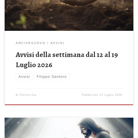
Santoro, Arcivescovo emerito di Taranto Lunedì 13 Luglio 2026
ore 18.30 […]
ARCIVESCOVO
AVVISI
Avvisi della settimana dal 12 al 19
Luglio 2026
Avvisi
Filippo Santoro
di
Parrocchia
Pubblicato
12 Luglio 2026