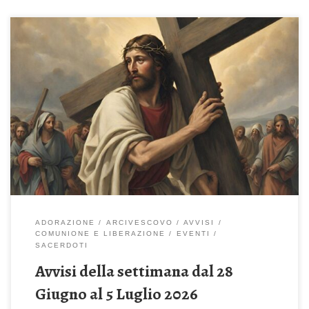
Domenica 28 Giugno 2026 – 13^ del Tempo Ordinario Giornata
mondiale per la carità del Papa (colletta obbligatoria) Chi non
prende la croce non è degno di me. Chi accoglie voi, accoglie me
(Mt 10,37-42) Celebrazione Sante Messe: ore 08:00 – 10:00 –
11:30 – 19:00 ore 18:30 – Recita del Santo […]
ADORAZIONE
ARCIVESCOVO
AVVISI
COMUNIONE E LIBERAZIONE
EVENTI
SACERDOTI
Avvisi della settimana dal 28
Giugno al 5 Luglio 2026