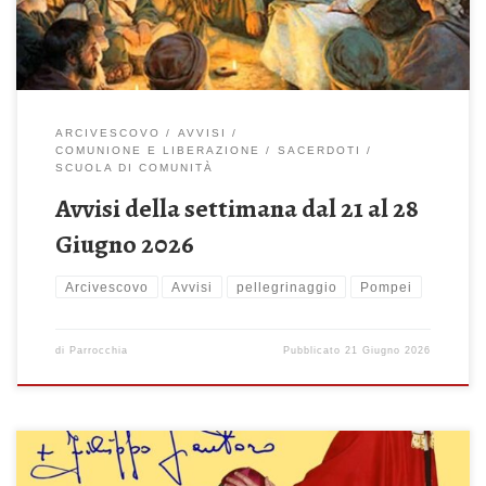
ARCIVESCOVO
AVVISI
COMUNIONE E LIBERAZIONE
SACERDOTI
SCUOLA DI COMUNITÀ
Avvisi della settimana dal 21 al 28
Giugno 2026
Arcivescovo
Avvisi
pellegrinaggio
Pompei
di
Parrocchia
Pubblicato
21 Giugno 2026