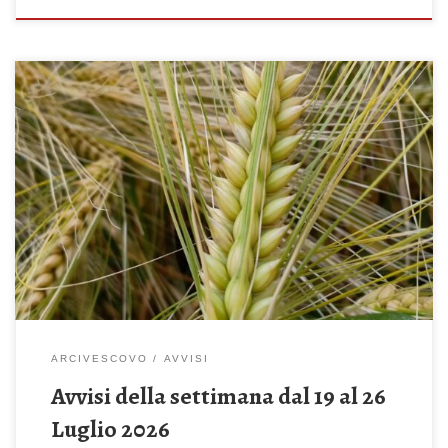
Domenica 19 Luglio 2026 – 16^ del Tempo Ordinario Lasciate
che l’una e l’altro crescano insieme fino alla mietitura (Mt 13, 24-
43) Celebrazione Sante Messe: ore 08:00 – 10:00 – 19:00 ore
18:30 – Recita del Santo Rosario Lunedì 20 Luglio 2026 ore
18.30 – Recita del Santo Rosario ore 19:00 –
Celebrazione Santa […]
ARCIVESCOVO
AVVISI
Avvisi della settimana dal 19 al 26
Luglio 2026