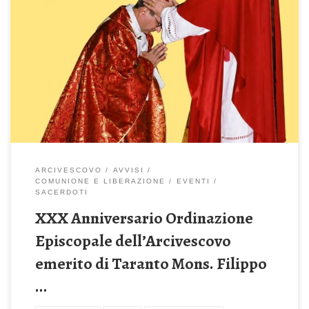
Lunedì 29 Giugno 2026 – ore 19 – Basilica Cattedrale San
Cataldo Per la partecipazione alla celebrazione sarà predisposto
un bus Kyma. Chi è interessato deve darne comunicazione su
whatsapp al numero 328 657 9720
ARCIVESCOVO
AVVISI
COMUNIONE E LIBERAZIONE
EVENTI
SACERDOTI
XXX Anniversario Ordinazione
Episcopale dell’Arcivescovo
emerito di Taranto Mons. Filippo
…