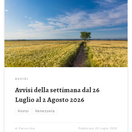
Domenica 26 Luglio 2026 – 17^ del Tempo Ordinario Vende tutti
i suoi averi e compra quel campo (Mt 13, 44-52) Celebrazione
Sante Messe: ore 08:00 – 10:00 – 19:00 ore 18:30 – Recita
del Santo Rosario Giornata mondiale dei nonni e degli anziani La
Conferenza Episcopale Italiana ha indetto per questa […]
AVVISI
Avvisi della settimana dal 26
Luglio al 2 Agosto 2026
Avvisi
Venezuela
di
Parrocchia
Pubblicato
26 Luglio 2026