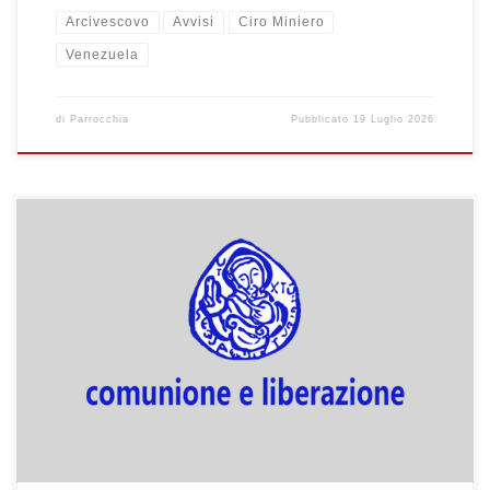
Arcivescovo
Avvisi
Ciro Miniero
Venezuela
di
Parrocchia
Pubblicato
19 Luglio 2026
SCUOLA DI COMUNITA’ Nei mesi estivi il lavoro di Scuola di
Comunità sarà sul capitolo 7 del libro di don Giussani All’origine
della pretesa cristiana “La dichiarazione esplicita” LIBRI
CONSIGLIATI PER L’ESTATE 2026: ASSEMBLEA PRIORI
GRUPPETTI DI FRATERNITA’ Ad inizio Giugno, a Milano, con don
Emanuele Silanos, si è tenuta […]