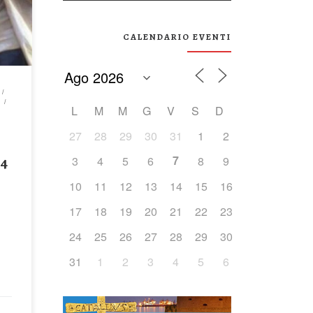
CALENDARIO EVENTI
30 –
e
à
A
L
M
M
G
V
S
D
27
28
29
30
31
1
2
24
7
3
4
5
6
8
9
10
11
12
13
14
15
16
17
18
19
20
21
22
23
24
25
26
27
28
29
30
31
1
2
3
4
5
6