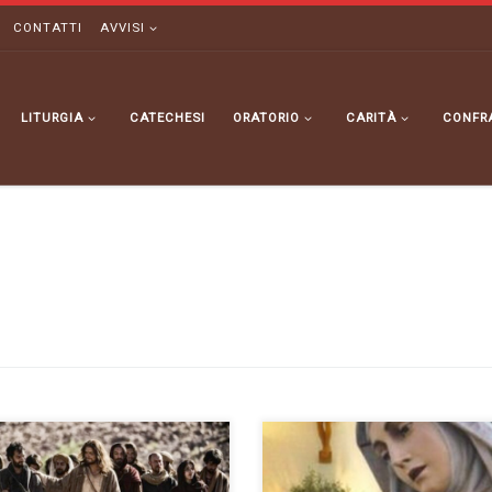
CONTATTI
AVVISI
LITURGIA
CATECHESI
ORATORIO
CARITÀ
CONFR
nica 14 Giugno 2026 Chiamati
Domenica 17 Maggio 2026 –
 i suoi dodici apostoli, li mandò
Ascensione del Signore Giornat