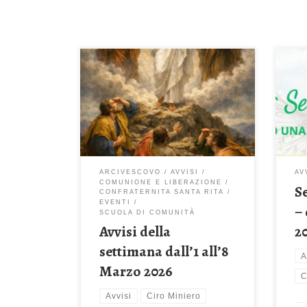
Domenica 1 Marzo 2026 – 2^ di
Quaresima Il suo volto brillò come il
sole (Mt 17,1-9) Celebrazione Sante
Messe: ore 08:00 – 10:00 – 11.30 –
18:30 ore 15:00 – Ritiro
quaresimale in Chiesa – Tema del
ritiro sarà: “SI AMA CIÒ CHE NON
DURA SOLO IN NOME DI CIÒ CHE
ARCIVESCOVO
AVVISI
AV
PUÒ DURARE” Sacrificio […]
COMUNIONE E LIBERAZIONE
S
CONFRATERNITA SANTA RITA
EVENTI
– 
SCUOLA DI COMUNITÀ
2
Avvisi della
settimana dall’1 all’8
A
Marzo 2026
C
Avvisi
Ciro Miniero