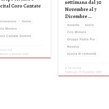
settimana dal 30
ecital Coro Cantate
Novembre al 7
Dicembre …
rcivescovo
Avvisi
Avvento
Avvisi
iro Miniero
Ciro Miniero
oro Cantate Domino
Gruppo Padre Pio
Novena
Parrocchia
scuola di comunità
blicato
8 Gennaio 2026
di
Parrocchia
Pubblicato
29 Novembre 2025