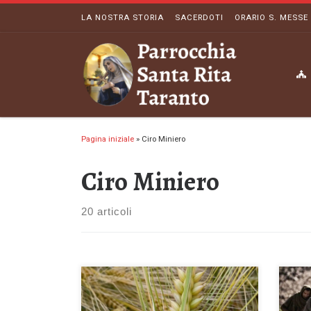
LA NOSTRA STORIA
SACERDOTI
ORARIO S. MESSE
Passa al contenuto
Pagina iniziale
»
Ciro Miniero
Ciro Miniero
20 articoli
Domenica 19 Luglio 2026 – 16^ del
Dome
Tempo Ordinario Lasciate che l’una e
a sè