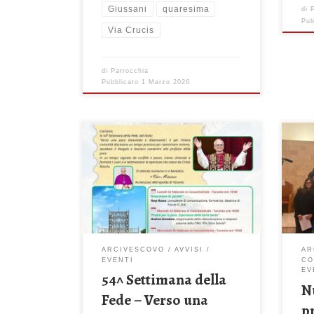
Giussani
quaresima
di
Pub
Via Crucis
di
Parrocchia
Pubblicato
1 Marzo 2026
ARCIVESCOVO
AVVISI
AR
EVENTI
CO
EV
54^ Settimana della
N
Fede – Verso una
p