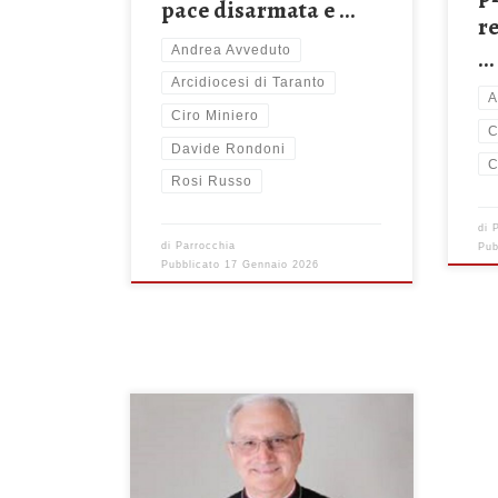
pace disarmata e …
r
Andrea Avveduto
…
Arcidiocesi di Taranto
A
Ciro Miniero
C
Davide Rondoni
C
Rosi Russo
di
di
Parrocchia
Pub
Pubblicato
17 Gennaio 2026
“Carissimi fratelli e sorelle, vi
raggiungo con questo messaggio
all’inizio del nuovo anno pastorale in
cui vorrei richiamare alcune immagini