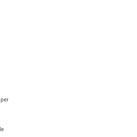
 per
le