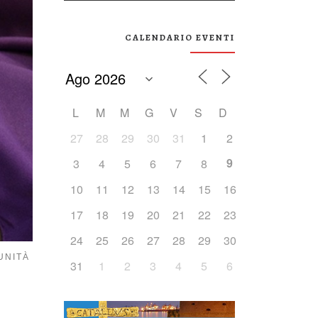
CALENDARIO EVENTI
L
M
M
G
V
S
D
27
28
29
30
31
1
2
9
3
4
5
6
7
8
10
11
12
13
14
15
16
17
18
19
20
21
22
23
24
25
26
27
28
29
30
UNITÀ
31
1
2
3
4
5
6