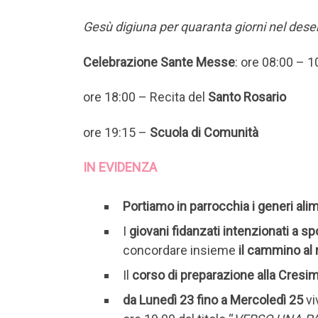
Gesù digiuna per quaranta giorni nel deser
Celebrazione Sante Messe
: ore 08:00 – 
ore 18:00 – Recita del
Santo Rosario
ore 19:15 –
Scuola di Comunità
IN EVIDENZA
Portiamo in parrocchia i generi alime
I
giovani fidanzati intenzionati a sp
concordare insieme
il cammino al
Il
corso di preparazione alla Cresim
da Lunedì 23 fino a Mercoledì 25
vi