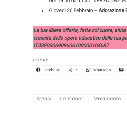
ore 19.00 dal titolo “
VERSO UNA P
Giovedì 26 Febbraio –
Adorazione E
La tua libera offerta, fatta col cuore, aiuta
crescita delle opere educative della tua 
IT43F0306909606100000104687
Condividi:
Facebook
X
WhatsApp
Avvisi
Le Ceneri
Movimento