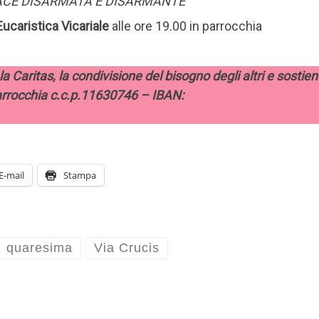
ACE DISARMATA E DISARMANTE
“
ucaristica Vicariale
alle ore 19.00 in parrocchia
 la Caritas, la condivisione del bisogno degli altri e sostien
parrocchia c.c.p.11630746 – IBAN:
E-mail
Stampa
quaresima
Via Crucis