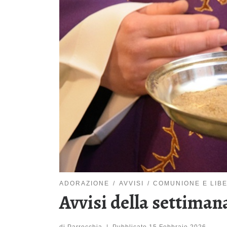
ADORAZIONE
AVVISI
COMUNIONE E LIB
Avvisi della settimana
di
Parrocchia
|
Pubblicato
15 Febbraio 2026