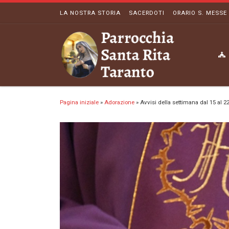
LA NOSTRA STORIA
SACERDOTI
ORARIO S. MESSE
Passa al contenuto
Pagina iniziale
»
Adorazione
»
Avvisi della settimana dal 15 al 2