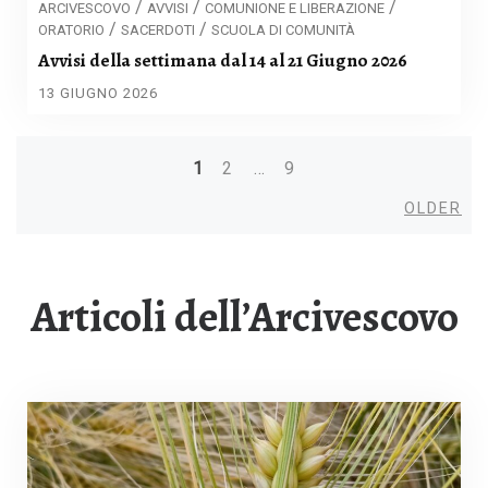
/
/
/
ARCIVESCOVO
AVVISI
COMUNIONE E LIBERAZIONE
/
/
ORATORIO
SACERDOTI
SCUOLA DI COMUNITÀ
Avvisi della settimana dal 14 al 21 Giugno 2026
13 GIUGNO 2026
1
2
…
9
Posts
Old
OLDER
navigation
Articoli dell’Arcivescovo