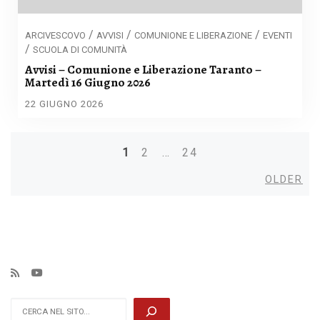
/
/
/
ARCIVESCOVO
AVVISI
COMUNIONE E LIBERAZIONE
EVENTI
/
SCUOLA DI COMUNITÀ
Avvisi – Comunione e Liberazione Taranto –
Martedì 16 Giugno 2026
22 GIUGNO 2026
1
2
…
24
Posts
Old
OLDER
navigation
Cerca