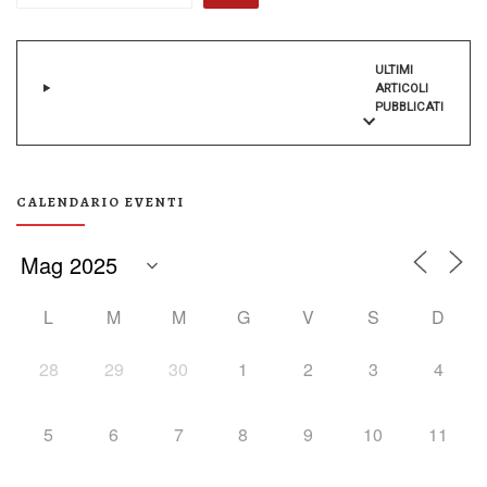
ULTIMI
ARTICOLI
PUBBLICATI
CALENDARIO EVENTI
L
M
M
G
V
S
D
28
29
30
1
2
3
4
5
6
7
8
9
10
11