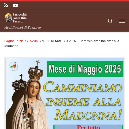
Passa al contenuto
Search
Me
Arcidiocesi di Taranto
Pagina iniziale
»
Avvisi
»
MESE DI MAGGIO 2025 – Camminiamo insieme alla
Madonna