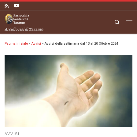
Passa al contenuto
Search
Me
Arcidiocesi di Taranto
Pagina iniziale
»
Avvisi
»
Avvisi della settimana dal 13 al 20 Ottobre 2024
AVVISI