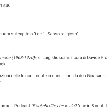
 18:30
nuerà sul capitolo 9 de “Il Senso religioso”.
unione (1968-1970)
», di Luigi Giussani, a cura di Davide Pr
ook.
crizioni delle lezioni tenute in quegli anni da don Giussani a
.
taforme il Podcast
“E voi chi dite che io sia?”
che in 8 puntat