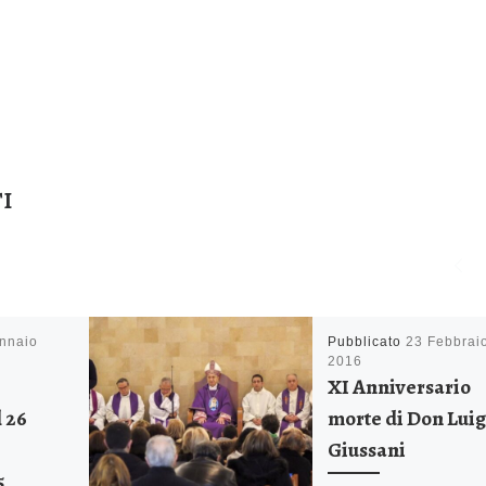
I
nnaio
Pubblicato
23 Febbrai
2016
XI Anniversario
 26
morte di Don Luig
Giussani
5