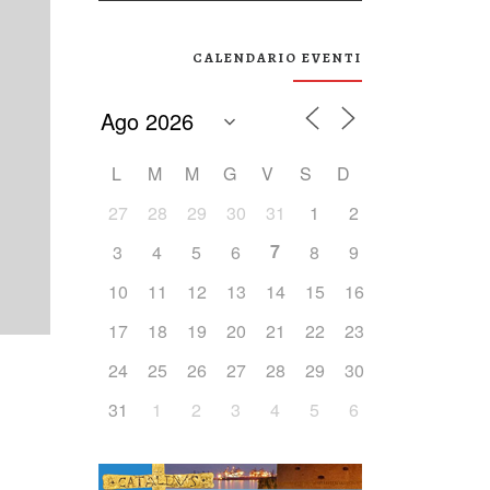
CALENDARIO EVENTI
L
M
M
G
V
S
D
27
28
29
30
31
1
2
7
3
4
5
6
8
9
10
11
12
13
14
15
16
17
18
19
20
21
22
23
24
25
26
27
28
29
30
31
1
2
3
4
5
6