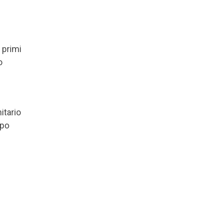
 primi
o
itario
ppo