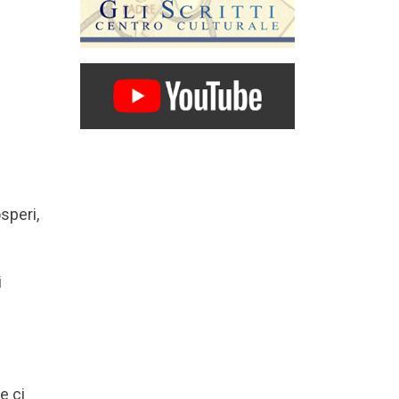
osperi,
i
e ci